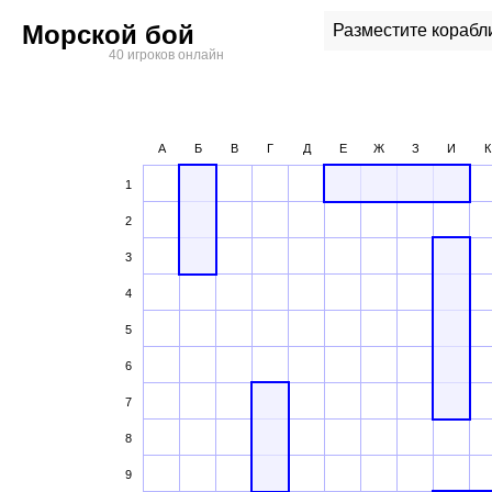
Морской бой
Разместите корабл
40 игроков онлайн
А
Б
В
Г
Д
Е
Ж
З
И
К
1
2
3
4
5
6
7
8
9